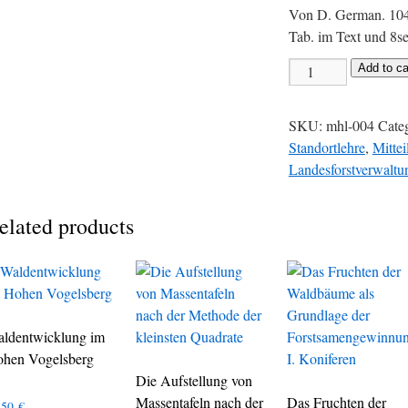
Von D. German. 104
Tab. im Text und 8se
Add to ca
SKU:
mhl-004
Cate
Standortlehre
,
Mitte
Landesforstverwaltu
elated products
ldentwicklung im
hen Vogelsberg
Die Aufstellung von
Massentafeln nach der
Das Fruchten der
,50
€