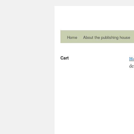
Home
About the publishing house
Cart
H
de