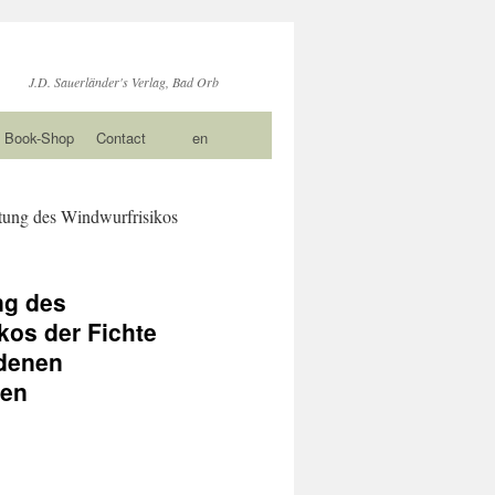
J.D. Sauerländer's Verlag, Bad Orb
Book-Shop
Contact
en
ung des Windwurfrisikos
ng des
kos der Fichte
edenen
pen