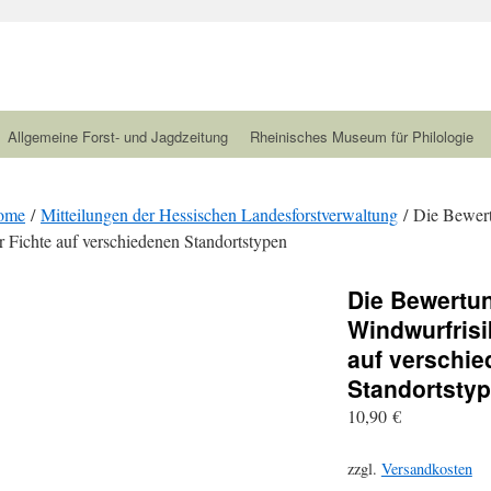
Allgemeine Forst- und Jagdzeitung
Rheinisches Museum für Philologie
ome
/
Mitteilungen der Hessischen Landesforstverwaltung
/ Die Bewert
r Fichte auf verschiedenen Standortstypen
Die Bewertu
Windwurfrisi
auf verschi
Standortsty
10,90
€
zzgl.
Versandkosten