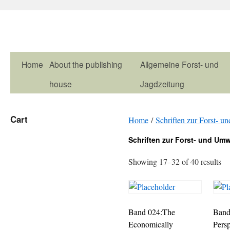
Home
About the publishing
Allgemeine Forst- und
house
Jagdzeitung
Cart
Home
/
Schriften zur Forst- 
Schriften zur Forst- und Um
Showing 17–32 of 40 results
Band 024:The
Band
Economically
Pers