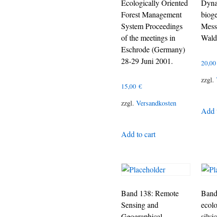
Ecologically Oriented
Dyna
Forest Management
biog
System Proceedings
Mess
of the meetings in
Wald
Eschrode (Germany)
28-29 Juni 2001.
20,0
zzgl.
15,00
€
zzgl.
Versandkosten
Add t
Add to cart
Band 138: Remote
Band
Sensing and
ecolo
Geographical
silvi