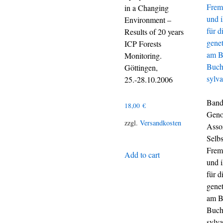
in a Changing
Environment –
Results of 20 years
ICP Forests
Monitoring.
Göttingen,
25.-28.10.2006
Band
18,00
€
Geno
zzgl.
Versandkosten
Asso
Selbs
Frem
Add to cart
und 
für d
genet
am B
Buch
sylva