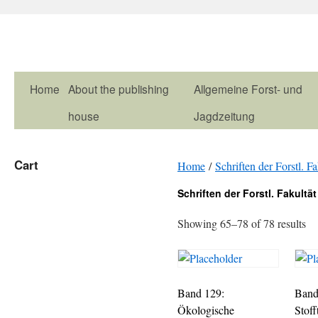
Home
About the publishing
Allgemeine Forst- und
house
Jagdzeitung
Cart
Home
/
Schriften der Forstl. F
Schriften der Forstl. Fakultä
Showing 65–78 of 78 results
Band 129:
Band
Ökologische
Stoff