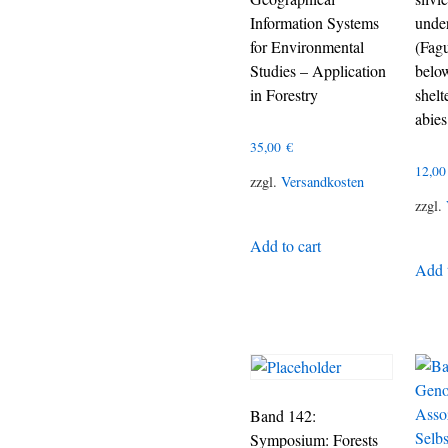
Information Systems
unde
for Environmental
(Fagu
Studies – Application
belo
in Forestry
shel
abies
35,00
€
12,0
zzgl.
Versandkosten
zzgl.
Add to cart
Add t
Band 142:
Symposium: Forests