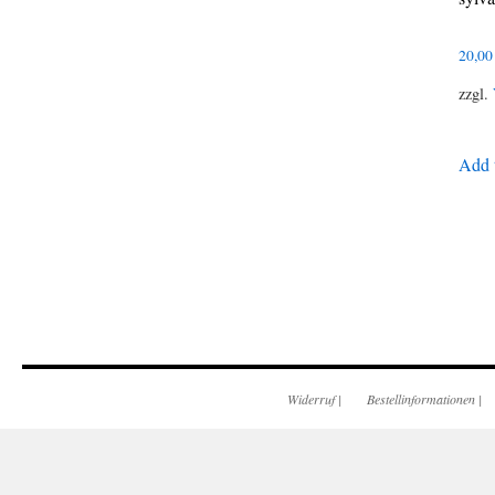
20,0
zzgl.
Add t
Widerruf
|
Bestellinformationen
|