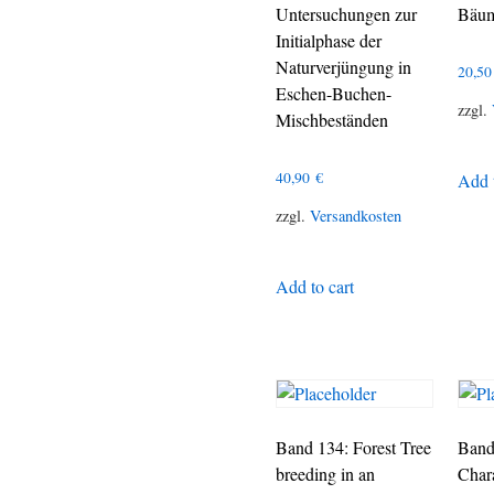
Untersuchungen zur
Bäu
Initialphase der
Naturverjüngung in
20,5
Eschen-Buchen-
zzgl.
Mischbeständen
40,90
€
Add t
zzgl.
Versandkosten
Add to cart
Band 134: Forest Tree
Band
breeding in an
Chara