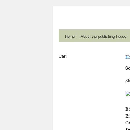
Home
About the publishing house
Cart
H
Sc
Sh
Ba
Ei
Gr
St