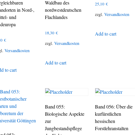
rgleichbaren
Waldbau des
25,10
€
andorten in Nord-,
nordwestdeutschen
zzgl.
Versandkosten
ttel- und
Flachlandes
deuropa
18,30
€
Add to cart
70
€
zzgl.
Versandkosten
gl.
Versandkosten
Add to cart
d to cart
Band 055:
Band 056: Über die
Biologische Aspekte
kurfürstlichen
zur
hessischen
Jungbestandspflege
Forstlehranstalten
nd 053: