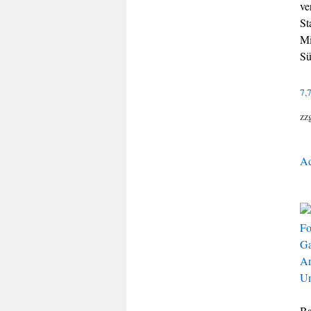
ve
St
Mi
Sü
7,
zz
Ad
Ba