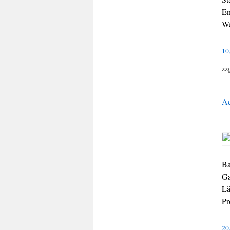
En
Wa
10
zz
Ad
Ba
Ga
Lä
Pr
20