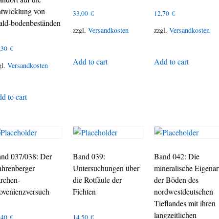
twicklung von
33,00
€
12,70
€
ld-bodenbeständen
zzgl.
Versandkosten
zzgl.
Versandkosten
,30
€
Add to cart
Add to cart
gl.
Versandkosten
d to cart
nd 037/038: Der
Band 039:
Band 042: Die
hrenberger
Untersuchungen über
mineralische Eigenar
rchen-
die Rotfäule der
der Böden des
ovenienzversuch
Fichten
nordwestdeutschen
Tieflandes mit ihren
langzeitlichen
,40
€
14,50
€