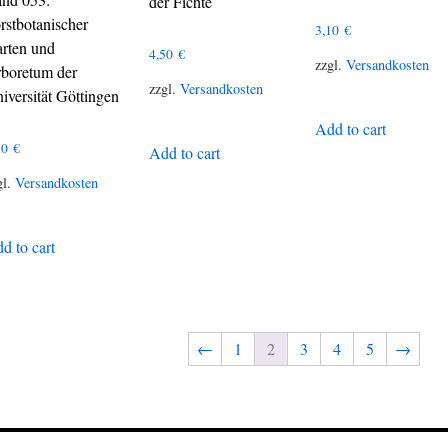
der Fichte
rstbotanischer
3,10
€
rten und
4,50
€
zzgl.
Versandkosten
boretum der
zzgl.
Versandkosten
iversität Göttingen
Add to cart
10
€
Add to cart
gl.
Versandkosten
d to cart
←
1
2
3
4
5
→