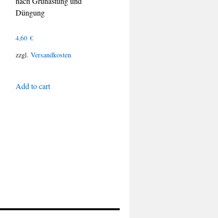
nach Grünästung und
Düngung
4,60
€
zzgl.
Versandkosten
Add to cart