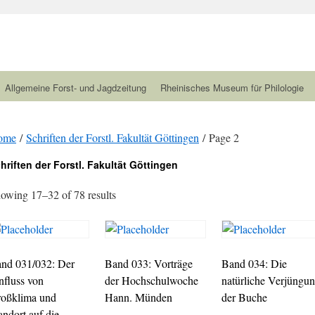
Allgemeine Forst- und Jagdzeitung
Rheinisches Museum für Philologie
ome
/
Schriften der Forstl. Fakultät Göttingen
/ Page 2
hriften der Forstl. Fakultät Göttingen
owing 17–32 of 78 results
nd 031/032: Der
Band 033: Vorträge
Band 034: Die
nfluss von
der Hochschulwoche
natürliche Verjüngu
oßklima und
Hann. Münden
der Buche
andort auf die