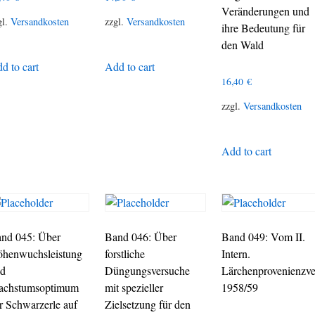
Veränderungen und
gl.
Versandkosten
zzgl.
Versandkosten
ihre Bedeutung für
den Wald
d to cart
Add to cart
16,40
€
zzgl.
Versandkosten
Add to cart
nd 045: Über
Band 046: Über
Band 049: Vom II.
henwuchsleistung
forstliche
Intern.
d
Düngungsversuche
Lärchenprovenienzve
chstumsoptimum
mit spezieller
1958/59
r Schwarzerle auf
Zielsetzung für den