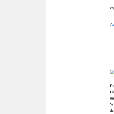
zz
Ad
Ba
Hö
un
Wa
de