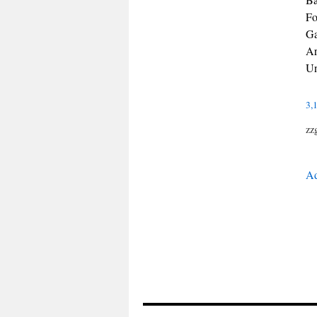
Fo
Ga
Ar
Un
3,
zz
Ad